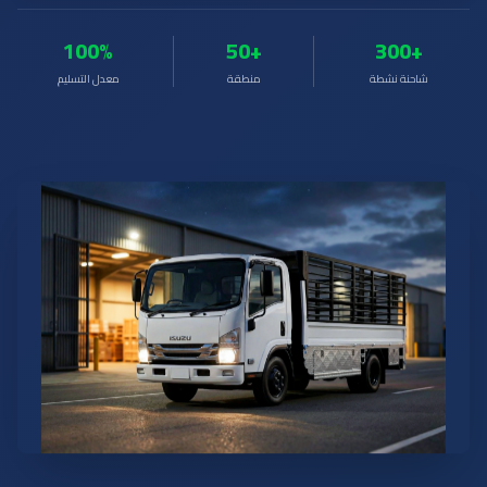
100%
+50
+300
شاحنة نشطة
منطقة
معدل التسليم